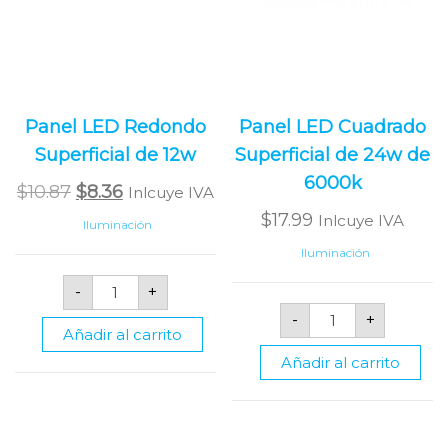
Panel LED Redondo
Panel LED Cuadrado
Superficial de 12w
Superficial de 24w de
6000k
Original
Current
$
10.87
$
8.36
Inlcuye IVA
price
price
$
17.99
Inlcuye IVA
Iluminación
was:
is:
Iluminación
$10.87.
$8.36.
Panel
-
+
LED
Panel
Redondo
-
+
LED
Superficial
Añadir al carrito
Cuadrado
de
Superficial
12w
Añadir al carrito
de
cantidad
24w
de
6000k
cantidad