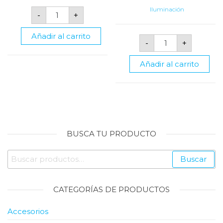
$6.76.
$5.38.
was:
is:
Panel
Iluminación
-
+
LED
$22.01.
$17.99.
Redondo
Empotrable
Añadir al carrito
Panel
de
-
+
LED
6w
Cuadrado
cantidad
Superficial
Añadir al carrito
de
25w
de
6000k
cantidad
BUSCA TU PRODUCTO
Buscar
Buscar
por:
CATEGORÍAS DE PRODUCTOS
Accesorios