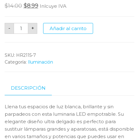
Original
Current
$
14.00
$
8.99
Inlcuye IVA
price
price
was:
is:
Panel
-
+
Añadir al carrito
LED
$14.00.
$8.99.
Redondo
Empotrable
de
18w
de
SKU:
HR2115-7
3000k
Categoría:
cantidad
Iluminación
DESCRIPCIÓN
Llena tus espacios de luz blanca, brillante y sin
parpadeos con esta luminaria LED empotrable. Su
elegante diseño ultra delgado es perfecto para
sustituir lámparas grandes y aparatosas, está disponible
en varios tamaños y potencias que puedes usar en