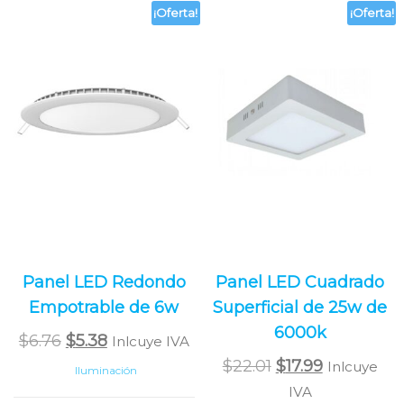
¡Oferta!
¡Oferta!
Panel LED Redondo
Panel LED Cuadrado
Empotrable de 6w
Superficial de 25w de
6000k
Original
Current
$
6.76
$
5.38
Inlcuye IVA
price
price
Original
Current
$
22.01
$
17.99
Inlcuye
Iluminación
was:
is:
price
price
IVA