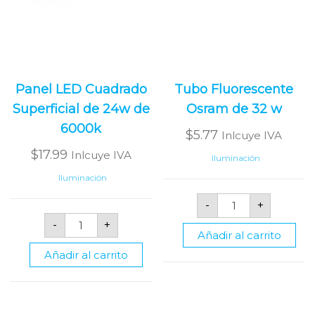
Panel LED Cuadrado
Tubo Fluorescente
Superficial de 24w de
Osram de 32 w
6000k
$
5.77
Inlcuye IVA
$
17.99
Inlcuye IVA
Iluminación
Iluminación
Tubo
-
+
Fluorescente
Panel
Osram
-
+
LED
de
Añadir al carrito
Cuadrado
32
Superficial
w
Añadir al carrito
de
cantidad
24w
de
6000k
cantidad