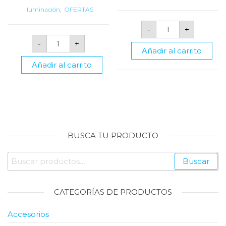
was:
is:
was:
is:
Iluminación
,
OFERTAS
$87.00.
$40.00.
$14.04.
$9.99.
Panel
-
+
LED
Lampara
Redondo
-
+
Especular
Superficial
Añadir al carrito
Superficial
de
0.60x0.60mts
18w
Añadir al carrito
3x17w
de
cantidad
6000k
cantidad
BUSCA TU PRODUCTO
Buscar
Buscar
por:
CATEGORÍAS DE PRODUCTOS
Accesorios