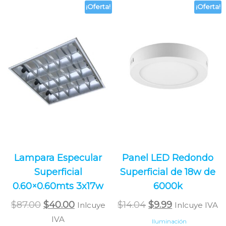
¡Oferta!
¡Oferta!
Lampara Especular
Panel LED Redondo
Superficial
Superficial de 18w de
0.60×0.60mts 3x17w
6000k
Original
Current
Original
Current
$
87.00
$
40.00
$
14.04
$
9.99
Inlcuye
Inlcuye IVA
price
price
price
price
IVA
Iluminación