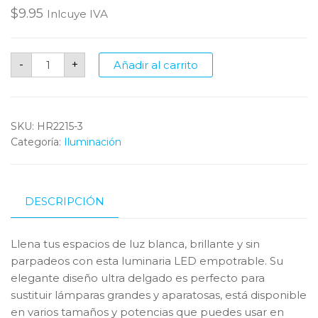
$
9.95
Inlcuye IVA
Panel
-
+
Añadir al carrito
LED
Redondo
Empotrable
de
9w
de
SKU:
HR2215-3
6000k
Categoría:
cantidad
Iluminación
DESCRIPCIÓN
Llena tus espacios de luz blanca, brillante y sin
parpadeos con esta luminaria LED empotrable. Su
elegante diseño ultra delgado es perfecto para
sustituir lámparas grandes y aparatosas, está disponible
en varios tamaños y potencias que puedes usar en