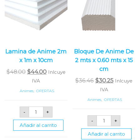
Lamina de Anime 2m
Bloque De Anime De
x 1m x 10cm
2 mts x 0.60 mts x 15
cm
Original
Current
$
48.00
$
44.00
Inlcuye
price
price
Original
Current
$
36.46
$
30.25
IVA
Inlcuye
was:
is:
price
price
IVA
Animes
,
OFERTAS
$48.00.
$44.00.
was:
is:
Animes
,
OFERTAS
$36.46.
$30.25.
Lamina
-
+
de
Bloque
Anime
-
+
De
2m
Añadir al carrito
Anime
x
De
1m
Añadir al carrito
2
x