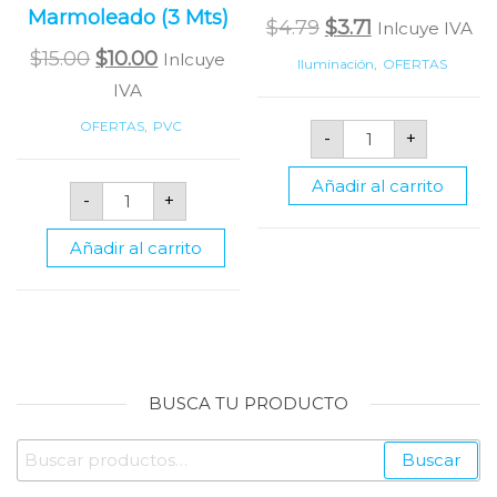
Marmoleado (3 Mts)
Original
Current
$
4.79
$
3.71
Inlcuye IVA
Original
Current
price
price
$
15.00
$
10.00
Inlcuye
Iluminación
,
OFERTAS
price
price
was:
is:
IVA
was:
is:
$4.79.
$3.71.
Panel
OFERTAS
,
PVC
-
+
LED
$15.00.
$10.00.
Cuadrado
Empotrable
Añadir al carrito
Perfil
de
-
+
Perimetral
3w
Tipo
de
Empate
6000k
Añadir al carrito
Para
cantidad
Terminación
De
PVC
Marmoleado
(3
Mts)
cantidad
BUSCA TU PRODUCTO
Buscar
Buscar
por: