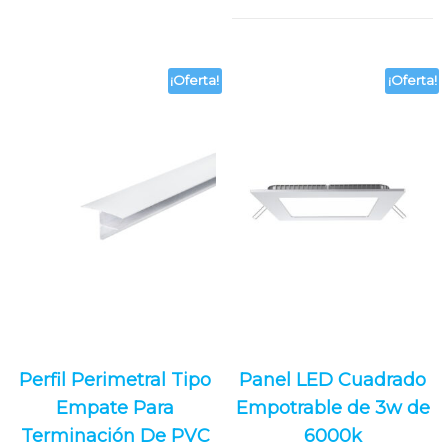
mts
10cm
x
cantidad
0.60
mts
x
15
¡Oferta!
¡Oferta!
cm
cantidad
Perfil Perimetral Tipo
Panel LED Cuadrado
Empate Para
Empotrable de 3w de
Terminación De PVC
6000k