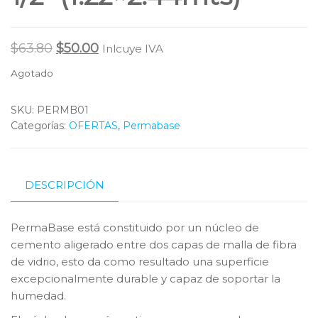
Original
Current
$
63.80
$
50.00
Inlcuye IVA
price
price
Agotado
was:
is:
$63.80.
$50.00.
SKU:
PERMB01
Categorías:
OFERTAS
,
Permabase
DESCRIPCIÓN
PermaBase está constituido por un núcleo de
cemento aligerado entre dos capas de malla de fibra
de vidrio, esto da como resultado una superficie
excepcionalmente durable y capaz de soportar la
humedad.