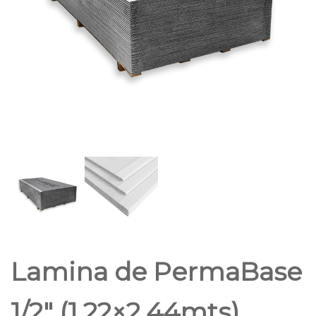
Lamina de PermaBase
1/2″ (1.22×2.44mts)