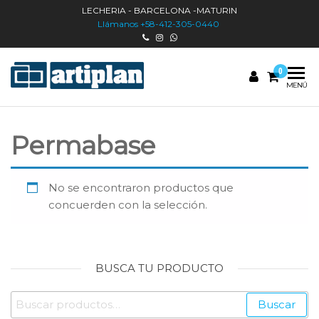
Saltar
LECHERIA - BARCELONA -MATURIN
al
Llámanos +58-412-305-0440
contenido
0
ARTIPLAN
Artículos y
MENÚ
plafones
nacionales
Permabase
No se encontraron productos que
concuerden con la selección.
BUSCA TU PRODUCTO
Buscar
Buscar
por: