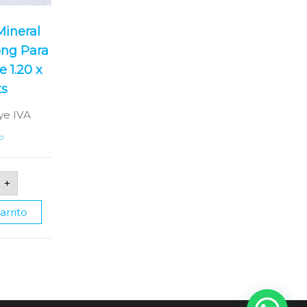
ineral
ng Para
 1.20 x
ts
ye IVA
o
mina
+
eral
ard
arrito
strong
a
lo
o
0
0
s