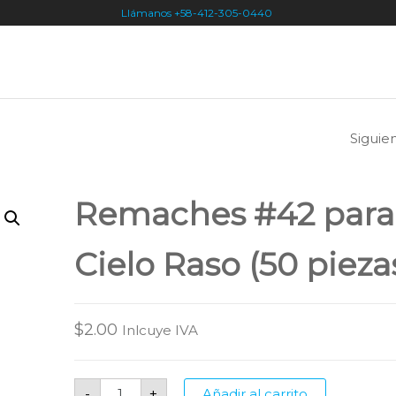
Llámanos +58-412-305-0440
Siguie
REMACHES #42
CIELO RASO B
Remaches #42 para
(50 PIEZAS)
Cielo Raso (50 pieza
$
2.00
Inlcuye IVA
Remaches
-
+
Añadir al carrito