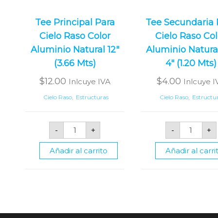
Tee Principal Para
Tee Secundaria 
Cielo Raso Color
Cielo Raso Col
Aluminio Natural 12″
Aluminio Natura
(3.66 Mts)
4″ (1.20 Mts)
$
12.00
$
4.00
Inlcuye IVA
Inlcuye I
Cielo Raso
,
Estructuras
Cielo Raso
,
Estructu
Tee
Tee
-
+
-
+
Principal
Secund
Para
Para
Cielo
Cielo
Añadir al carrito
Añadir al carri
Raso
Raso
Color
Color
Aluminio
Alumin
Natural
Natural
12"
De
(3.66
4"
Mts)
(1.20
cantidad
Mts)
cantid