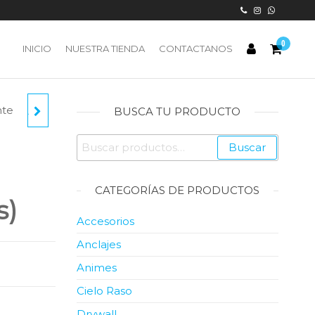
0
INICIO
NUESTRA TIENDA
CONTACTANOS
nte
 PARA
BUSCA TU PRODUCTO
Buscar
LANCO
Buscar
por:
CATEGORÍAS DE PRODUCTOS
s)
Accesorios
Anclajes
Animes
Cielo Raso
Drywall