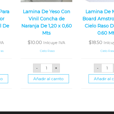
Para
Lamina De Yeso Con
Lamina De M
or
Vinil Concha de
Board Amstro
l De
Naranja De 1,20 x 0,60
Cielo Raso De
Mts
0.60 M
$
10.00
$
18.50
VA
Inlcuye IVA
Inlcu
ras
Cielo Raso
Cielo Ras
Lamina
La
-
+
-
aria
De
De
Yeso
Min
Con
Bo
to
Añadir al carrito
Añadir al c
Vinil
Am
Concha
Par
io
de
Cie
Naranja
Ras
De
De
1,20
1.2
x
x
0,60
0.6
ad
Mts
Mt