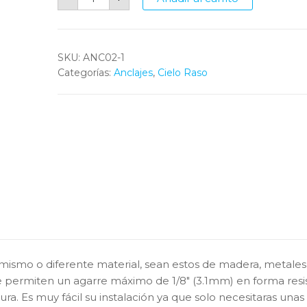
#42
para
Cielo
Raso
(50
piezas)
SKU:
ANC02-1
cantidad
Categorías:
Anclajes
,
Cielo Raso
l mismo o diferente material, sean estos de madera, metales
Te permiten un agarre máximo de 1/8″ (3.1mm) en forma resi
ra. Es muy fácil su instalación ya que solo necesitaras unas