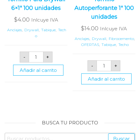
6×1″ 100 unidades
Autoperforante 1″ 100
unidades
$
4.00
Inlcuye IVA
$
14.00
Inlcuye IVA
Anclajes
,
Drywall
,
Tabique
,
Tech
o
Anclajes
,
Drywall
,
Fibrocemento
,
OFERTAS
,
Tabique
,
Techo
Tornillo
-
+
Para
Tornillo
Drywall
-
+
Autoperforant
6x1"
Añadir al carrito
1"
100
100
unidades
Añadir al carrito
unidades
cantidad
cantidad
BUSCA TU PRODUCTO
Buscar
Buscar