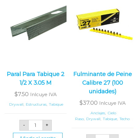
Paral Para Tabique 2
Fulminante de Peine
1/2 X 3.05 M
Calibre 27 (100
unidades)
$
7.50
Inlcuye IVA
$
37.00
Inlcuye IVA
Drywall
,
Estructuras
,
Tabique
Anclajes
,
Cielo
Raso
,
Drywall
,
Tabique
,
Techo
Paral
-
+
Para
Tabique
2
Fulminante