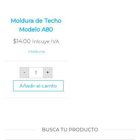
Moldura de Techo
Modelo A80
$
14.00
Inlcuye IVA
Molduras
Moldura
-
+
de
Techo
Modelo
Añadir al carrito
A80
cantidad
BUSCA TU PRODUCTO