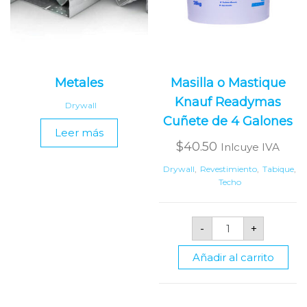
Metales
Masilla o Mastique
Knauf Readymas
Drywall
Cuñete de 4 Galones
Leer más
$
40.50
Inlcuye IVA
Drywall
,
Revestimiento
,
Tabique
,
Techo
Masilla
-
+
o
Mastique
Knauf
Añadir al carrito
Readymas
Cuñete
de
4
Galones