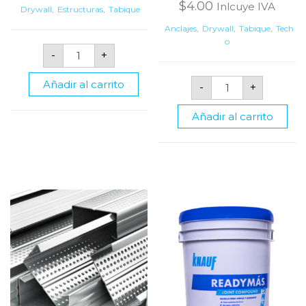
$
4.00
Inlcuye IVA
Drywall
,
Estructuras
,
Tabique
Anclajes
,
Drywall
,
Tabique
,
Tech
o
Riel
-
+
Para
Tabique
2
Puntillas
Añadir al carrito
-
+
1/2
de
X
1"
3.05
Para
Añadir al carrito
M
Tabique
cantidad
y
Techo
(100
piezas)
cantidad