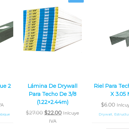
que 2
Lámina De Drywall
Riel Para Tech
Para Techo De 3/8
X 3.05
(1.22×2.44m)
$
6.00
VA
Inlcu
Original
Current
$
27.00
$
22.00
Inlcuye
abique
Drywall
,
Estructu
price
price
IVA
was:
is: