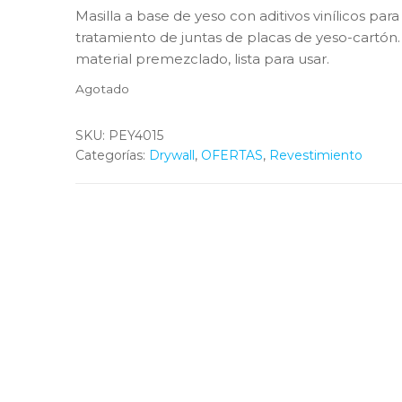
price
price
Masilla a base de yeso con aditivos vinílicos para
was:
is:
tratamiento de juntas de placas de yeso-cartón.
$3.00.
$2.67.
material premezclado, lista para usar.
Agotado
SKU:
PEY4015
Categorías:
Drywall
,
OFERTAS
,
Revestimiento