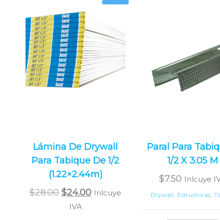
Lámina De Drywall
Paral Para Tabi
Para Tabique De 1/2
1/2 X 3.05 M
(1.22×2.44m)
$
7.50
Inlcuye I
Original
Current
$
28.00
$
24.00
Inlcuye
Drywall
,
Estructuras
,
T
price
price
IVA
was:
is: