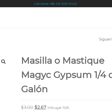
Llámanos +58-412-305-0440
Siguie
MASILLA O MAS
MAGYC GYPSUM
Masilla o Mastique
GALÓN
Magyc Gypsum 1/4 
Galón
Original
Current
$
3.00
$
2.67
Inlcuye IVA