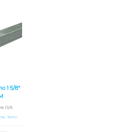
o 1 5/8″
 M
ye IVA
ras
,
Techo