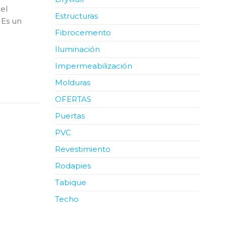
 el
Estructuras
 Es un
Fibrocemento
Iluminación
Impermeabilización
Molduras
OFERTAS
Puertas
PVC
Revestimiento
Rodapies
Tabique
Techo