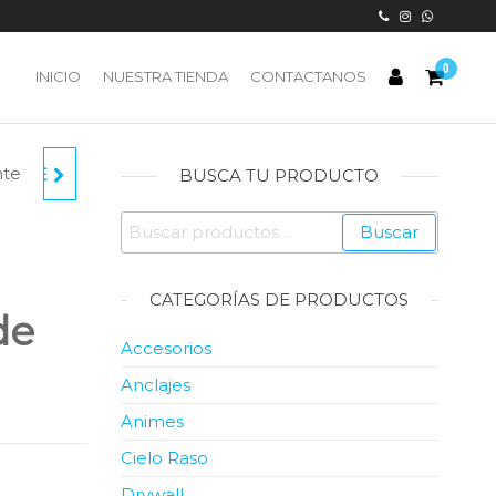
0
INICIO
NUESTRA TIENDA
CONTACTANOS
nte
TIQUE
BUSCA TU PRODUCTO
Buscar
 1
Buscar
por:
CATEGORÍAS DE PRODUCTOS
de
Accesorios
Anclajes
Animes
Cielo Raso
Drywall