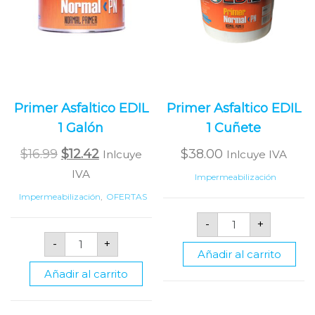
Primer Asfaltico EDIL
Primer Asfaltico EDIL
1 Galón
1 Cuñete
Original
Current
$
16.99
$
12.42
$
38.00
Inlcuye
Inlcuye IVA
price
price
IVA
Impermeabilización
was:
is:
Impermeabilización
,
OFERTAS
$16.99.
$12.42.
Primer
-
+
Asfaltico
Primer
EDIL
-
+
Asfaltico
1
Añadir al carrito
EDIL
Cuñete
1
cantidad
Añadir al carrito
Galón
cantidad