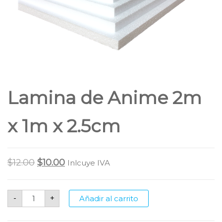
Lamina de Anime 2m
x 1m x 2.5cm
Original
Current
$
12.00
$
10.00
Inlcuye IVA
price
price
was:
is:
Lamina
-
+
Añadir al carrito
de
$12.00.
$10.00.
Anime
2m