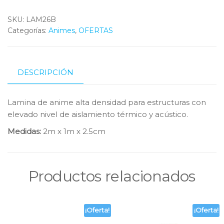
x
1m
x
SKU:
LAM26B
2.5cm
Categorías:
cantidad
Animes
,
OFERTAS
DESCRIPCIÓN
Lamina de anime alta densidad para estructuras con
elevado nivel de aislamiento térmico y acústico.
Medidas:
2m x 1m x 2.5cm
Productos relacionados
¡Oferta!
¡Oferta!