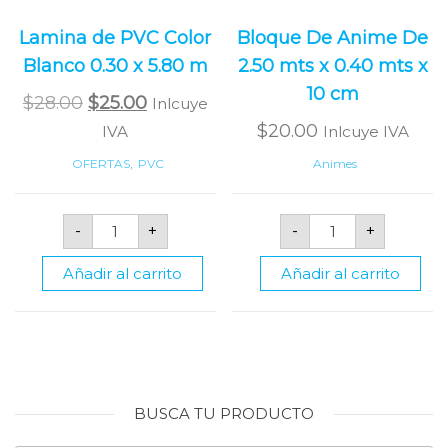
Lamina de PVC Color
Bloque De Anime De
Blanco 0.30 x 5.80 m
2.50 mts x 0.40 mts x
10 cm
Original
Current
$
28.00
$
25.00
Inlcuye
price
price
$
20.00
IVA
Inlcuye IVA
was:
is:
OFERTAS
,
PVC
Animes
$28.00.
$25.00.
Lamina
Bloque
-
+
-
+
de
De
PVC
Anime
Color
De
Añadir al carrito
Añadir al carrito
Blanco
2.50
0.30
mts
x
x
5.80
0.40
m
mts
cantidad
x
10
cm
cantidad
BUSCA TU PRODUCTO