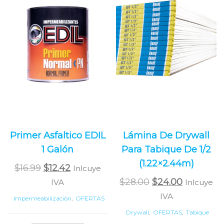
Primer Asfaltico EDIL
Lámina De Drywall
1 Galón
Para Tabique De 1/2
(1.22×2.44m)
Original
Current
$
16.99
$
12.42
Inlcuye
price
price
Original
Current
$
28.00
$
24.00
IVA
Inlcuye
was:
is:
price
price
IVA
Impermeabilización
,
OFERTAS
$16.99.
$12.42.
was:
is:
Drywall
,
OFERTAS
,
Tabique
$28.00.
$24.00.