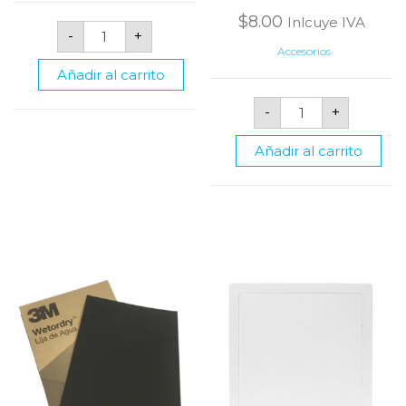
$
8.00
Inlcuye IVA
Espátula
-
+
de
Accesorios
2.5"
cantidad
Añadir al carrito
Silicon
-
+
Sikasil
Universal
280
Añadir al carrito
Ml
Transparente
Marca
Sika
cantidad