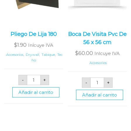
Pliego De Lija 180
Boca De Visita Pvc De
56 x 56 cm
$
1.90
Inlcuye IVA
$
60.00
Inlcuye IVA
Accesorios
,
Drywall
,
Tabique
,
Tec
ho
Accesorios
Pliego
Boca
-
+
De
-
+
De
Lija
Visita
180
Añadir al carrito
Pvc
cantidad
Añadir al carrito
De
56
x
56
cm
cantidad