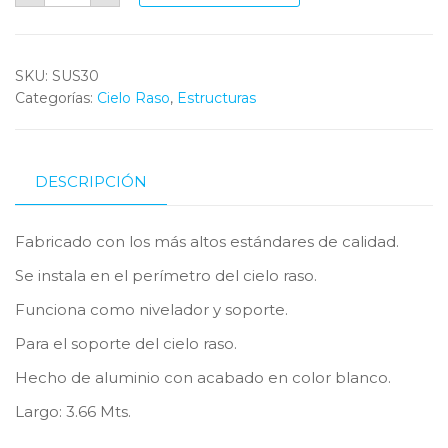
Cielo
Raso
Color
Aluminio
Natural
SKU:
SUS30
De
Categorías:
3.66
Cielo Raso
,
Estructuras
Mts
cantidad
DESCRIPCIÓN
Fabricado con los más altos estándares de calidad.
Se instala en el perímetro del cielo raso.
Funciona como nivelador y soporte.
Para el soporte del cielo raso.
Hecho de aluminio con acabado en color blanco.
Largo: 3.66 Mts.