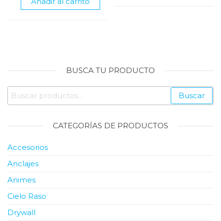
Añadir al carrito
Raso
Raso
Color
de
Blanco
1,20
De
x
4"
0,60
(1.20
mts
Mts)
cantidad
cantidad
BUSCA TU PRODUCTO
Buscar
Buscar
por:
CATEGORÍAS DE PRODUCTOS
Accesorios
Anclajes
Animes
Cielo Raso
Drywall