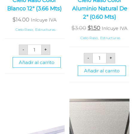
Cielo Raso Color
Cielo Raso Color
Blanco 12″ (3.66 Mts)
Aluminio Natural De
2″ (0.60 Mts)
$
14.00
Inlcuye IVA
Original
Current
$
3.00
$
1.50
Inlcuye IVA
Cielo Raso
,
Estructuras
price
price
Cielo Raso
,
Estructuras
was:
is:
Tee
-
+
Principal
$3.00.
$1.50.
Tee
Para
-
+
Secundaria
Cielo
Añadir al carrito
Para
Raso
Cielo
Color
Añadir al carrito
Raso
Blanco
Color
12"
Aluminio
(3.66
Natural
Mts)
De
cantidad
2"
(0.60
Mts)
cantidad