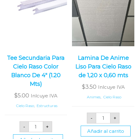
Tee Secundaria Para
Lamina De Anime
Cielo Raso Color
Liso Para Cielo Raso
Blanco De 4″ (1.20
de 1,20 x 0,60 mts
Mts)
$
3.50
Inlcuye IVA
$
5.00
Inlcuye IVA
Animes
,
Cielo Raso
Cielo Raso
,
Estructuras
Lamina
-
+
De
Tee
Anime
-
+
Secundaria
Liso
Añadir al carrito
Para
Para
Cielo
Cielo