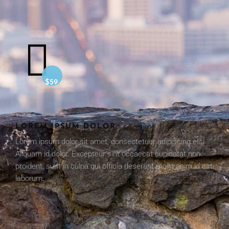
$59
LOREM IPSUM DOLOR
Lorem ipsum dolor sit amet, consectetuer adipiscing elit.
Aliquam id dolor. Excepteur sint occaecat cupidatat non
proident, sunt in culpa qui officia deserunt mollit anim id est
laborum.