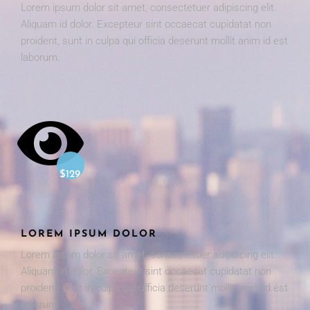
Lorem ipsum dolor sit amet, consectetuer adipiscing elit.
Aliquam id dolor. Excepteur sint occaecat cupidatat non
proident, sunt in culpa qui officia deserunt mollit anim id est
laborum.
$129
LOREM IPSUM DOLOR
Lorem ipsum dolor sit amet, consectetuer adipiscing elit.
Aliquam id dolor. Excepteur sint occaecat cupidatat non
proident, sunt in culpa qui officia deserunt mollit anim id est
laborum.