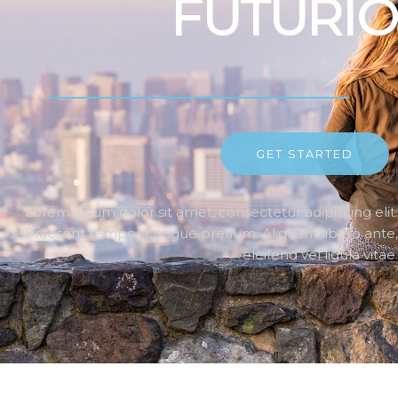
FUTURIO
GET STARTED
Lorem ipsum dolor sit amet, consectetur adipiscing elit.
Praesent tempor congue pretium. Aliquam libero ante,
eleifend vel ligula vitae.